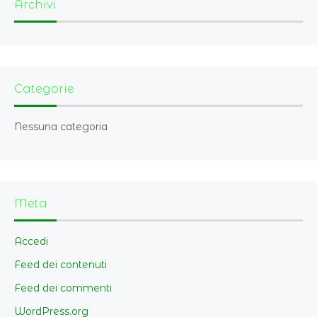
t
Archivi
i
o
n
Categorie
Nessuna categoria
Meta
Accedi
Feed dei contenuti
Feed dei commenti
WordPress.org