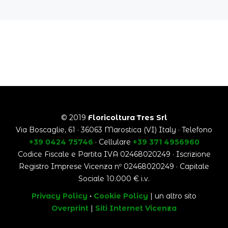
© 2019
Floricoltura Tres Srl
Via Boscaglie, 61 · 36063 Marostica (VI) Italy · Telefono
+39 0424 75746
· Cellulare
+39 371 4956960
Codice Fiscale e Partita IVA 02468020249 · Iscrizione
Registro Imprese Vicenza nº 02468020249 · Capitale
Sociale 10.000 € i.v.
Privacy Policy
·
Cookie Policy
| un altro sito
Overprint
|
Siti Internet Vicenza